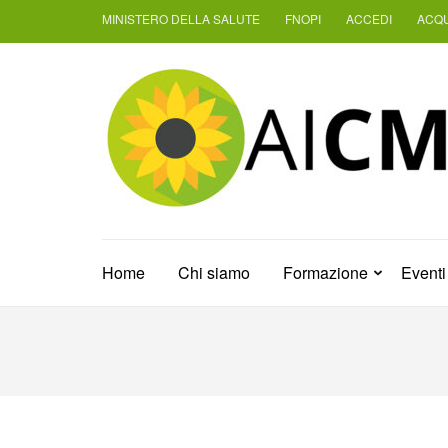
Passa
MINISTERO DELLA SALUTE
FNOPI
ACCEDI
ACQU
al
contenuto
(premi
invio)
Home
Chi siamo
Formazione
Eventi