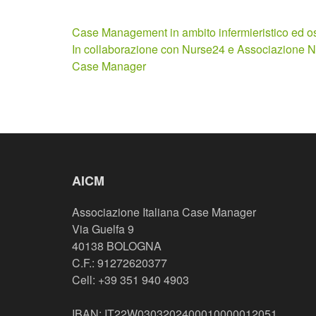
Navigazione
Case Management in ambito infermieristico ed os
articoli
In collaborazione con Nurse24 e Associazione 
Case Manager
AICM
Associazione Italiana Case Manager
Via Guelfa 9
40138 BOLOGNA
C.F.: 91272620377
Cell: +39 351 940 4903
IBAN: IT22W0303202400010000012051