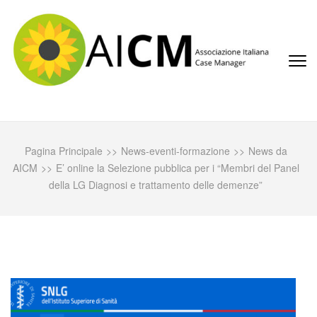
Passa
al
contenuto
(premi
invio)
AICM
Associazione Italiana Case Manager
Pagina Principale
>>
News-eventi-formazione
>>
News da
AICM
>>
E’ online la Selezione pubblica per i “Membri del Panel
della LG Diagnosi e trattamento delle demenze”