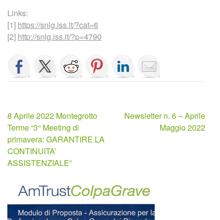
Links:
[1]
https://snlg.iss.it/?cat=6
[2]
http://snlg.iss.it/?p=4790
Navigazione
8 Aprile 2022 Montegrotto
Newsletter n. 6 – Aprile
articoli
Terme “3° Meeting di
Maggio 2022
primavera: GARANTIRE LA
CONTINUITA’
ASSISTENZIALE”