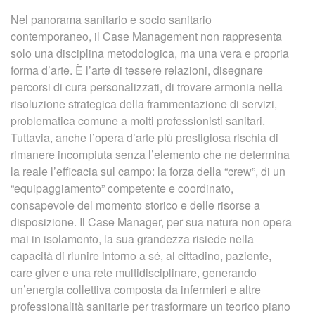
XVII
Nel panorama sanitario e socio sanitario
CON
contemporaneo, il Case Management non rappresenta
NAZ
solo una disciplina metodologica, ma una vera e propria
AIC
forma d’arte. È l’arte di tessere relazioni, disegnare
–
percorsi di cura personalizzati, di trovare armonia nella
FER
risoluzione strategica della frammentazione di servizi,
9
problematica comune a molti professionisti sanitari.
E
Tuttavia, anche l’opera d’arte più prestigiosa rischia di
10
rimanere incompiuta senza l’elemento che ne determina
OTT
la reale l’efficacia sul campo: la forza della “crew”, di un
2026
“equipaggiamento” competente e coordinato,
consapevole del momento storico e delle risorse a
disposizione. Il Case Manager, per sua natura non opera
mai in isolamento, la sua grandezza risiede nella
capacità di riunire intorno a sé, al cittadino, paziente,
care giver e una rete multidisciplinare, generando
un’energia collettiva composta da infermieri e altre
professionalità sanitarie per trasformare un teorico piano