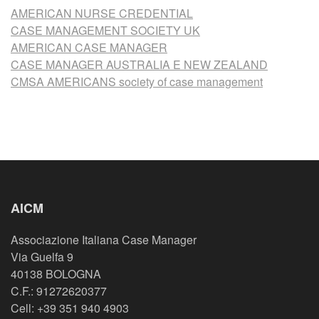
AMERICAN NURSE CREDENTIAL
CASE MANAGEMENT SOCIETY UK
AMERICAN CASE MANAGER
CASE MANAGER AUSTRALIA E NEW ZEALAND
CMSA AMERICANS society of case management
AICM
Associazione Italiana Case Manager
Via Guelfa 9
40138 BOLOGNA
C.F.: 91272620377
Cell: +39 351 940 4903