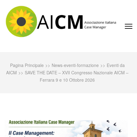
Passa
al
contenuto
(premi
invio)
AICM
Associazione Italiana Case Manager
Pagina Principale
>>
News-eventi-formazione
>>
Eventi da
AICM
>>
SAVE THE DATE – XVII Congresso Nazionale AICM –
Ferrara 9 e 10 Ottobre 2026