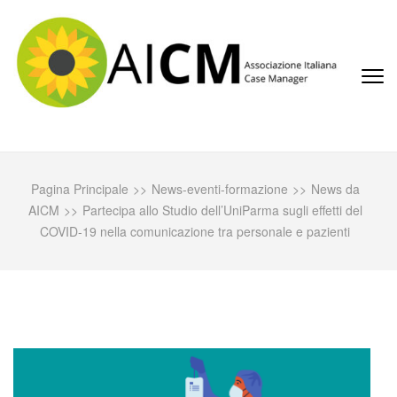
Passa
al
contenuto
(premi
invio)
AICM
Associazione Italiana Case Manager
Pagina Principale
>>
News-eventi-formazione
>>
News da
AICM
>>
Partecipa allo Studio dell’UniParma sugli effetti del
COVID-19 nella comunicazione tra personale e pazienti