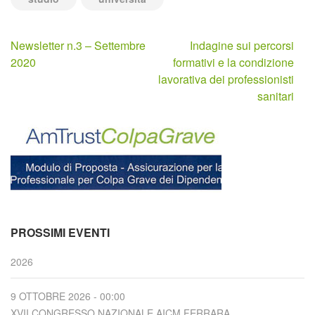
Navigazione
Newsletter n.3 – Settembre
Indagine sui percorsi
articoli
2020
formativi e la condizione
lavorativa dei professionisti
sanitari
PROSSIMI EVENTI
2026
9 OTTOBRE 2026 - 00:00
XVII CONGRESSO NAZIONALE AICM FERRARA