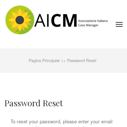
Passa
al
contenuto
(premi
invio)
AICM
Associazione Italiana Case Manager
Pagina Principale
>>
Password Reset
Password Reset
To reset your password, please enter your email