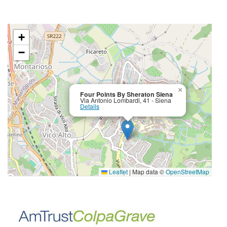
+
−
×
Four Points By Sheraton Siena
Via Antonio Lombardi, 41 - Siena
Details
Leaflet
|
Map data ©
OpenStreetMap