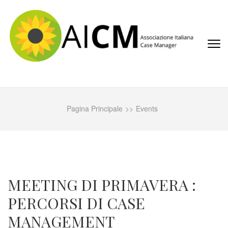
Passa
al
contenuto
(premi
invio)
AICM
Associazione Italiana Case Manager
Pagina Principale
>>
Events
MEETING DI PRIMAVERA :
PERCORSI DI CASE
MANAGEMENT