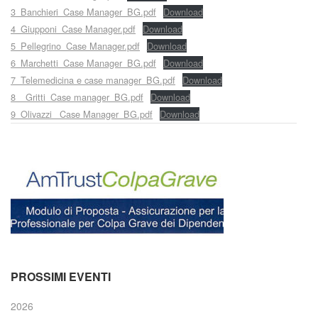
3_Banchieri_Case Manager_BG.pdf
Download
4_Giupponi_Case Manager.pdf
Download
5_Pellegrino_Case Manager.pdf
Download
6_Marchetti_Case Manager_BG.pdf
Download
7_Telemedicina e case manager_BG.pdf
Download
8__Gritti_Case manager_BG.pdf
Download
9_Olivazzi _Case Manager_BG.pdf
Download
PROSSIMI EVENTI
2026