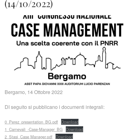
(14/10/2022)
Bergamo, 14 Ottobre 2022
DI seguito si pubblicano i documenti integrali:
0_Perez_presentation_BG.pdf
Download
1_Carnevali_-Case-Manager_BG
Download
2_Stasi_Case Manager.pdf
Download